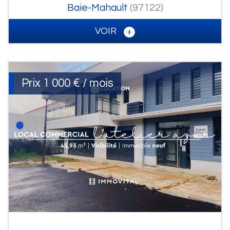
Baie-Mahault
(97122)
VOIR
Prix
1 000 € / mois