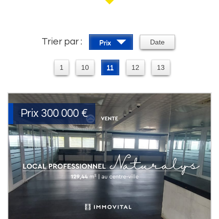
Trier par :
Date
Prix
1
10
11
12
13
Prix
300 000 €