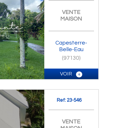
VENTE
MAISON
Capesterre-
Belle-Eau
(97130)
VOIR
Ref: 23-546
VENTE