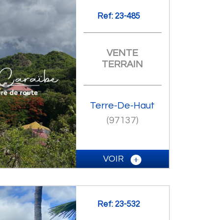
Ref: 23-485
VENTE
TERRAIN
Terre-De-Haut
(97137)
VOIR
Ref: 23-532