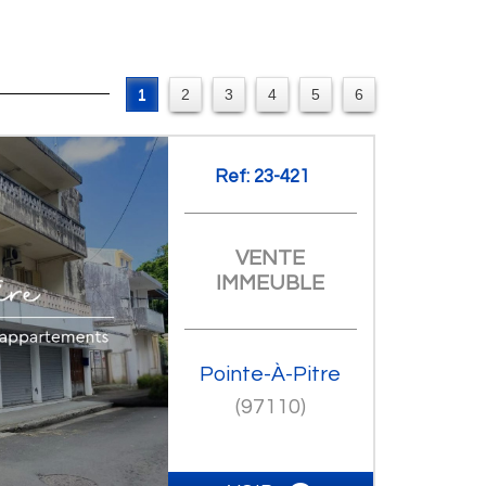
1
2
3
4
5
6
Ref: 23-421
VENTE
IMMEUBLE
Pointe-À-Pitre
(97110)