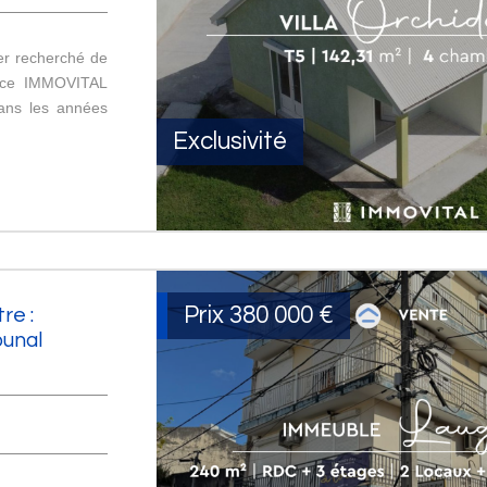
er recherché de
ence IMMOVITAL
 dans les années
Exclusivité
Prix
380 000
€
re :
bunal