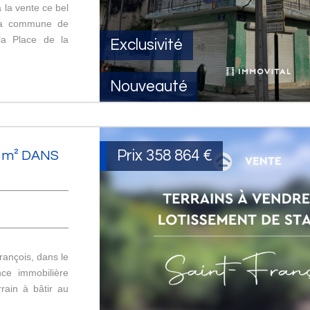
la vente ce bel
 la commune de
la Place de la
Exclusivité
Nouveauté
Prix
358 864
€
 m² DANS
ançois, dans le
ce immobilière
rain à bâtir au