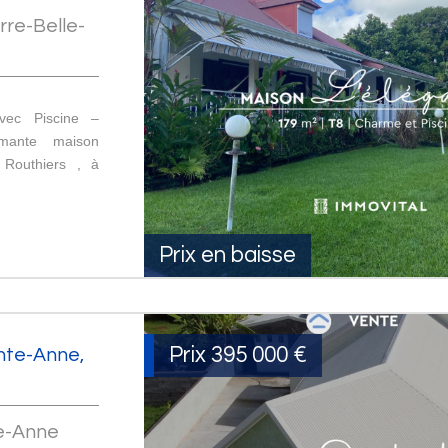
rre-Belle-
vec Piscine –
rmante maison
 Routhiers , à
Prix en baisse
Prix
395 000
€
inte-Anne,
te-Anne