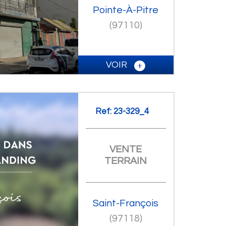
Pointe-À-Pitre
(97110)
VOIR
Ref: 23-329_4
VENTE
TERRAIN
Saint-François
(97118)