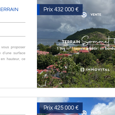
Prix
432 000
€
TERRAIN
 vous proposer
le d’une surface
 en hauteur, ce
Prix
425 000
€