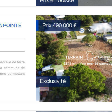
Prix en baisse
Prix
490 000
€
LA POINTE
arcelle de terre
r la commune de
orme permettant
Exclusivité