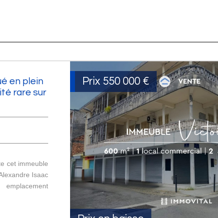
Prix
550 000
€
é en plein
té rare sur
te cet immeuble
 Alexandre Isaac
n emplacement