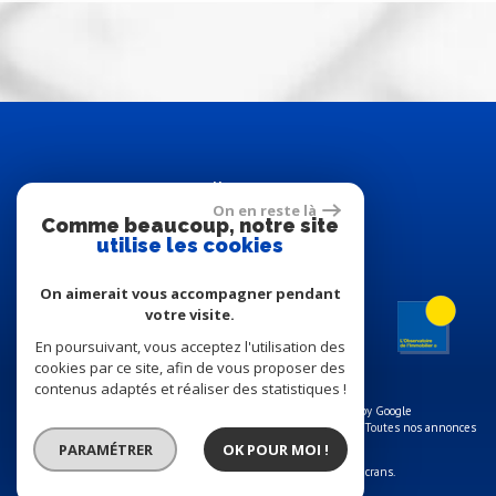
Adhérents
On en reste là
Comme beaucoup, notre site
utilise les cookies
On aimerait vous accompagner pendant
votre visite.
En poursuivant, vous acceptez l'utilisation des
cookies par ce site, afin de vous proposer des
contenus adaptés et réaliser des statistiques !
© 2026 | Tous droits réservés | Traduction powered by Google
Plan du site
-
Mentions légales
-
Nos honoraires
-
Liens
-
Admin
-
Toutes nos annonces
PARAMÉTRER
OK POUR MOI !
Site internet compatible multi-supports,
un seul site adaptable à tous les types d'écrans.