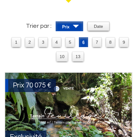
Trier par :
Date
Prix
1
2
3
4
5
6
7
8
9
10
13
Prix
70 075
€