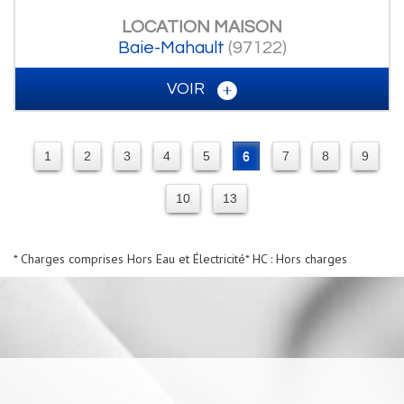
LOCATION
MAISON
Baie-Mahault
(97122)
VOIR
1
2
3
4
5
6
7
8
9
10
13
* Charges comprises Hors Eau et Électricité
* HC : Hors charges