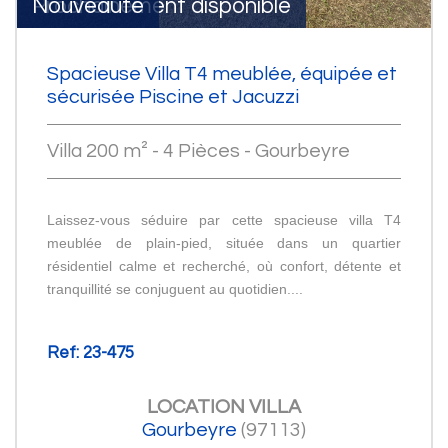
Prochainement disponible
Nouveauté
Spacieuse Villa T4 meublée, équipée et
sécurisée Piscine et Jacuzzi
Villa 200 m² - 4 Pièces - Gourbeyre
Laissez-vous séduire par cette spacieuse villa T4
meublée de plain-pied, située dans un quartier
résidentiel calme et recherché, où confort, détente et
tranquillité se conjuguent au quotidien....
Ref: 23-475
LOCATION
VILLA
Gourbeyre
(97113)