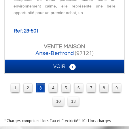
environnement calme, elle représente une belle
opportunité pour un premier achat, un...
Ref: 23-501
VENTE
MAISON
Anse-Bertrand
(97121)
VOIR
1
2
3
4
5
6
7
8
9
10
13
* Charges comprises Hors Eau et Électricité
* HC : Hors charges