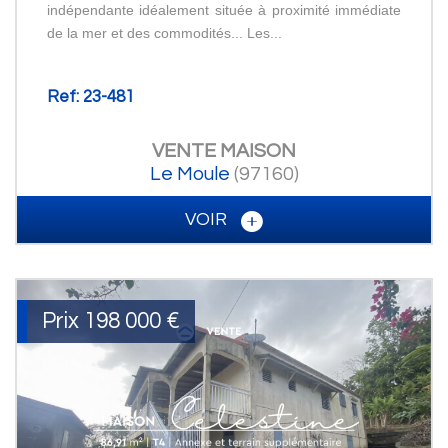
indépendante idéalement située à proximité immédiate
de la mer et des commodités... Les...
Ref: 23-481
VENTE
MAISON
Le Moule
(97160)
VOIR
Prix
198 000
€