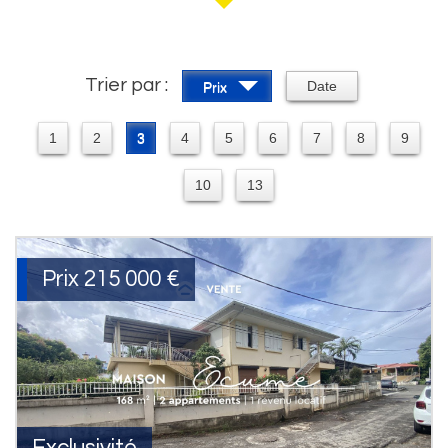
Trier par :
Date
Prix
1
2
3
4
5
6
7
8
9
10
13
Prix
215 000
€