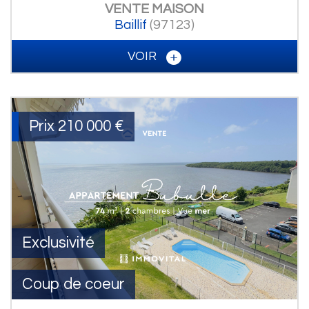
VENTE
MAISON
Baillif
(97123)
VOIR
Prix
210 000
€
Exclusivité
Coup de coeur