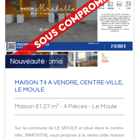
Sous Compromis
Nouveauté
MAISON T4 A VENDRE, CENTRE-VILLE,
LE MOULE
Maison 81.27 m² - 4 Pièces - Le Moule
Sur la commune de LE MOULE et situé dans le centre-
ville, IMMOVITAL vous propose à la vente cette maison