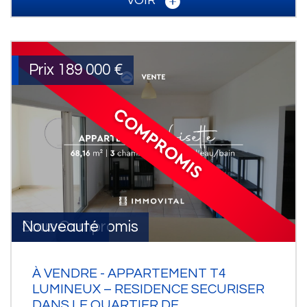
VOIR
Prix
189 000
€
Sous Compromis
Nouveauté
À VENDRE - APPARTEMENT T4
LUMINEUX – RESIDENCE SECURISER
DANS LE QUARTIER DE