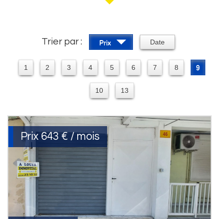
Trier par :
Date
Prix
1
2
3
4
5
6
7
8
9
10
13
Prix
643 € / mois