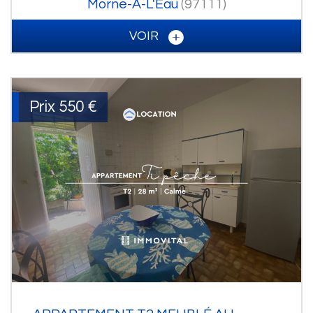
Morne-À-L'Eau
(97111)
VOIR
Prix
550 €