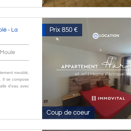
Prix
850 €
é - La
 Moule
rtement meublé,
l. Il se compose
alle d'eau avec
Coup de coeur