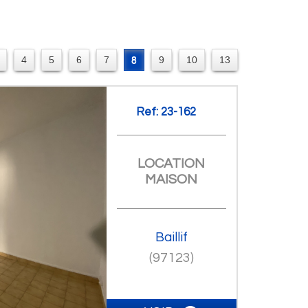
4
5
6
7
8
9
10
13
Ref: 23-162
LOCATION
MAISON
Baillif
(97123)