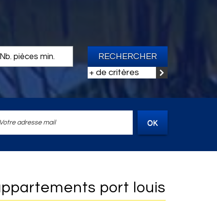
RECHERCHER
+ de critères
OK
 appartements port louis