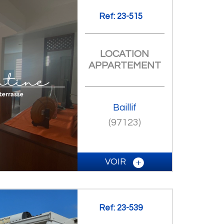
Ref: 23-515
LOCATION
APPARTEMENT
Baillif
(97123)
VOIR
Ref: 23-539