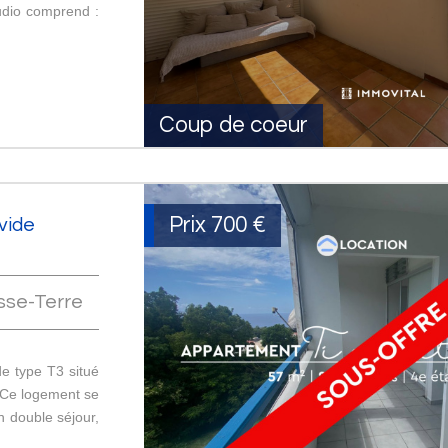
tudio comprend :
Coup de coeur
Prix
700 €
vide
sse-Terre
e type T3 situé
 Ce logement se
n double séjour,