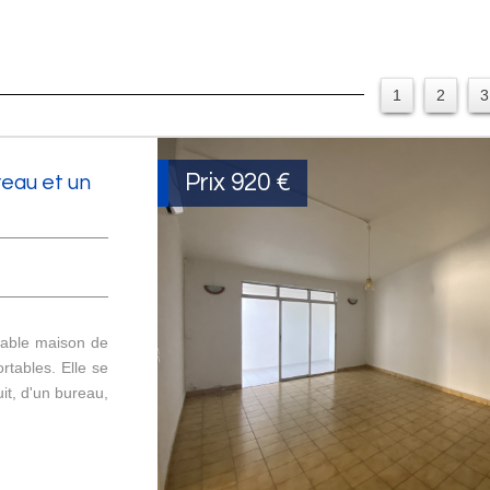
1
2
3
Prix
920 €
reau et un
éable maison de
rtables. Elle se
it, d'un bureau,