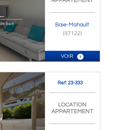
APPARTEMENT
Baie-Mahault
(97122)
VOIR
Ref: 23-333
LOCATION
APPARTEMENT