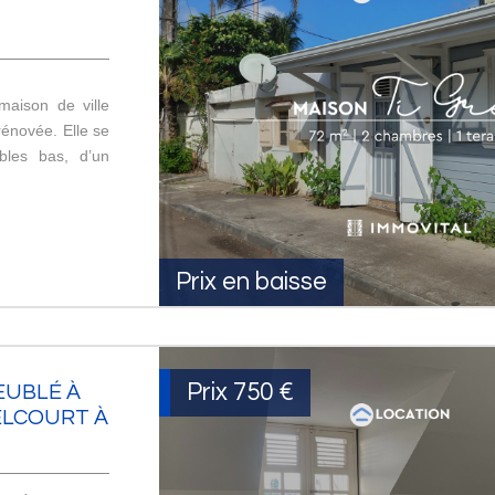
aison de ville
rénovée. Elle se
les bas, d’un
Prix en baisse
Prix
750 €
EUBLÉ À
ELCOURT À