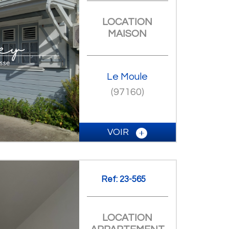
LOCATION
MAISON
Le Moule
(97160)
VOIR
Ref: 23-565
LOCATION