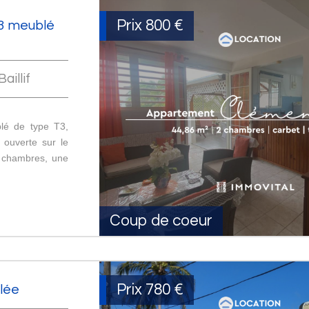
Prix
800 €
 T3 meublé
aillif
lé de type T3,
 ouverte sur le
 chambres, une
Coup de coeur
Prix
780 €
lée