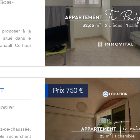
Baie-
 proposer à la
, situé dans le
ahault. Ce haut
Prix
750 €
RT
osier
z-de-chaussée,
le recherchant