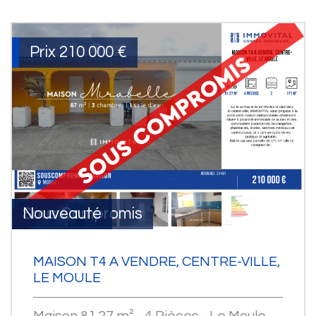
Prix
210 000
€
Sous Compromis
Nouveauté
MAISON T4 A VENDRE, CENTRE-VILLE,
LE MOULE