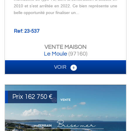
2010 et s’est arrêtée en 2022. Ce bien représente une
belle opportunité pour finaliser un...
Ref: 23-537
VENTE
MAISON
Le Moule
(97160)
VOIR
Prix
162 750
€