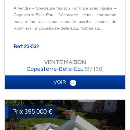
À Vendre – Spacieuse Maison Familiale avec Piscine –
Capesterre-Belle-Eau Découvrez cette charmante
maison familiale située dans le paisible secteur de
Routhiers , à Capesterre-Belle-Eau. Nichée au...
Ref: 23-532
VENTE
MAISON
Capesterre-Belle-Eau
(97130)
VOIR
Prix
395 000
€