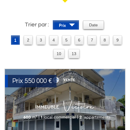
Trier par :
Date
Prix
1
2
3
4
5
6
7
8
9
10
13
Prix
550 000
€