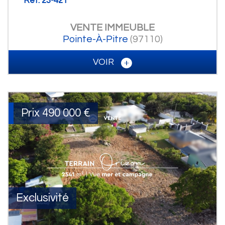
Ref: 23-421
VENTE
IMMEUBLE
Pointe-À-Pitre
(97110)
VOIR
Prix
490 000
€
Exclusivité