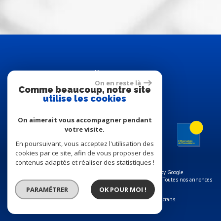
Adhérents
On en reste là
Comme beaucoup, notre site
utilise les cookies
On aimerait vous accompagner pendant
votre visite.
En poursuivant, vous acceptez l'utilisation des
cookies par ce site, afin de vous proposer des
contenus adaptés et réaliser des statistiques !
© 2026 | Tous droits réservés | Traduction powered by Google
Plan du site
-
Mentions légales
-
Nos honoraires
-
Liens
-
Admin
-
Toutes nos annonces
PARAMÉTRER
OK POUR MOI !
Site internet compatible multi-supports,
un seul site adaptable à tous les types d'écrans.