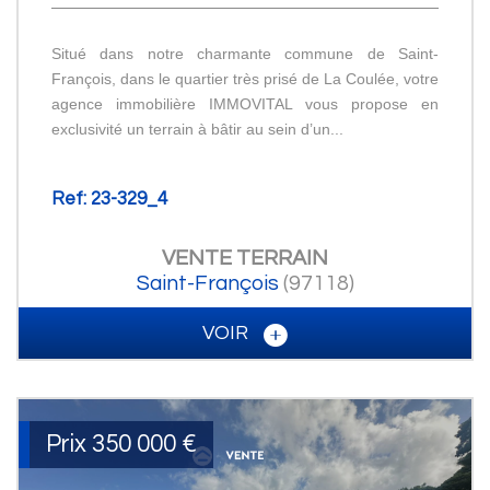
Situé dans notre charmante commune de Saint-
François, dans le quartier très prisé de La Coulée, votre
agence immobilière IMMOVITAL vous propose en
exclusivité un terrain à bâtir au sein d’un...
Ref: 23-329_4
VENTE
TERRAIN
Saint-François
(97118)
VOIR
Prix
350 000
€