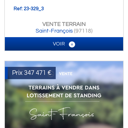
Ref: 23-329_3
VENTE
TERRAIN
Saint-François
(97118)
VOIR
Prix
347 471
€