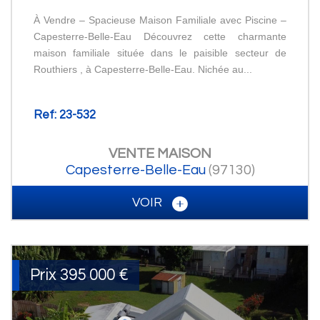
À Vendre – Spacieuse Maison Familiale avec Piscine –
Capesterre-Belle-Eau Découvrez cette charmante
maison familiale située dans le paisible secteur de
Routhiers , à Capesterre-Belle-Eau. Nichée au...
Ref: 23-532
VENTE
MAISON
Capesterre-Belle-Eau
(97130)
VOIR
Prix
395 000
€