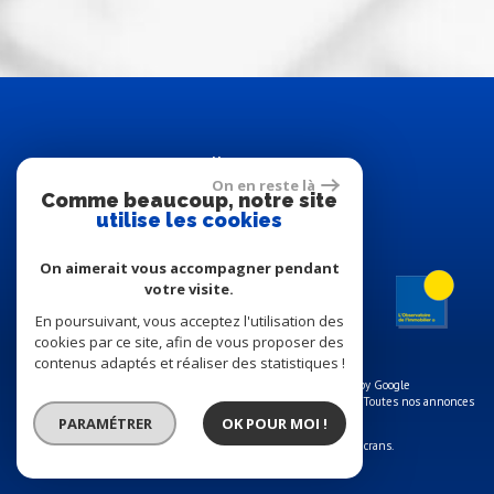
Adhérents
On en reste là
Comme beaucoup, notre site
utilise les cookies
On aimerait vous accompagner pendant
votre visite.
En poursuivant, vous acceptez l'utilisation des
cookies par ce site, afin de vous proposer des
contenus adaptés et réaliser des statistiques !
© 2026 | Tous droits réservés | Traduction powered by Google
Plan du site
-
Mentions légales
-
Nos honoraires
-
Liens
-
Admin
-
Toutes nos annonces
PARAMÉTRER
OK POUR MOI !
Site internet compatible multi-supports,
un seul site adaptable à tous les types d'écrans.