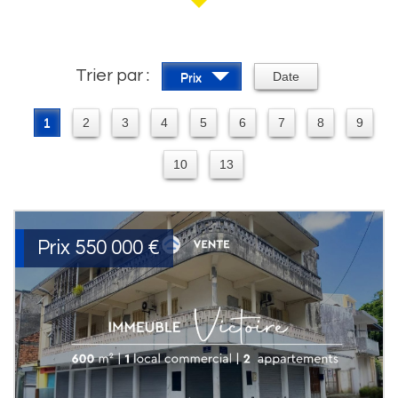
Trier par :
Date
Prix
1
2
3
4
5
6
7
8
9
10
13
Prix
550 000
€