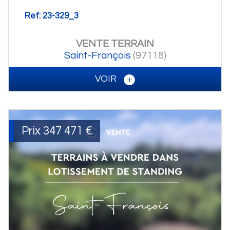
Ref: 23-329_3
VENTE
TERRAIN
Saint-François
(97118)
VOIR
Prix
347 471
€