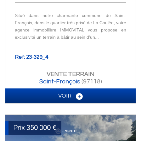
Situé dans notre charmante commune de Saint-
François, dans le quartier très prisé de La Coulée, votre
agence immobilière IMMOVITAL vous propose en
exclusivité un terrain à bâtir au sein d’un...
Ref: 23-329_4
VENTE
TERRAIN
Saint-François
(97118)
VOIR
Prix
350 000
€