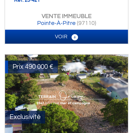
Ref: 23-421
VENTE
IMMEUBLE
Pointe-À-Pitre
(97110)
VOIR
Prix
490 000
€
Exclusivité