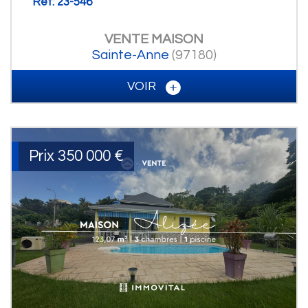
Ref: 23-546
VENTE
MAISON
Sainte-Anne
(97180)
VOIR
Prix
350 000
€