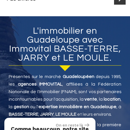
L'immobilier en
Guadeloupe avec
Immovital BASSE-TERRE,
JARRY et LE MOULE.
Présentes sur le marché
Guadeloupéen
depuis 1995,
les
agences IMMOVITAL
, affiliées à la Fédération
Nationale de l'Immobilier (FNAIM), sont vos partenaires
incontournables pour l'acquisition, la
vente
, la
location
,
la
gestion
ou l'
expertise immobilière en Guadeloupe
, à
BASSE-TERRE
,
JARRY
,
LE MOULE
et leurs environs.
Située à Jarry, dans un cadre verdoyant, la première
On en reste là
Comme beaucoup, notre site