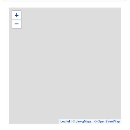
+
−
Leaflet
|
©
Maps
|
© OpenStreetMap
Jawg