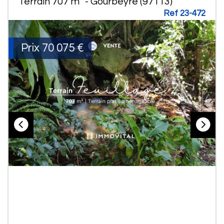
Terrain 707 m² - Gourbeyre (97113)
Ref 23-472
Prix
70 075
€